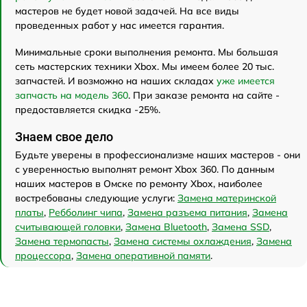
мастеров не будет новой задачей. На все виды
проведенных работ у нас имеется гарантия.
Минимальные сроки выполнения ремонта. Мы большая
сеть мастерских техники Xbox. Мы имеем более 20 тыс.
запчастей. И возможно на наших складах
уже имеется
запчасть на модель 360
. При заказе ремонта на сайте -
предоставляется скидка -25%.
Знаем свое дело
Будьте уверены в профессионализме наших мастеров - они
с уверенностью выполнят ремонт Xbox 360. По данным
наших мастеров в Омске по ремонту Xbox, наиболее
востребованы следующие услуги:
Замена материнской
платы
,
Ребболинг чипа
,
Замена разъема питания
,
Замена
считывающей головки
,
Замена Bluetooth
,
Замена SSD
,
Замена термопасты
,
Замена системы охлаждения
,
Замена
процессора
,
Замена оперативной памяти
.